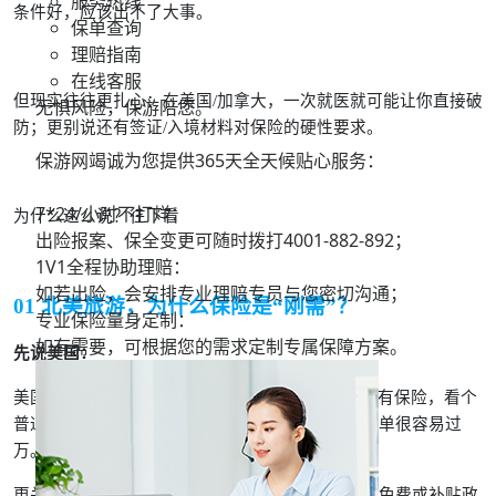
服务热线
条件好，应该出不了大事。
保单查询
理赔指南
在线客服
但现实往往更扎心：在美国/加拿大，一次就医就可能让你直接破
无惧风险，保游陪您。
防；更别说还有签证/入境材料对保险的硬性要求。
保游网竭诚为您提供365天全天候贴心服务：
7*24/小时不打烊：
为什么这么说？往下看
出险报案、保全变更可随时拨打
4001-882-892；
1V1全程协助理赔：
如若出险，会安排专业理赔专员与您密切沟通；
01 北美旅游，为什么保险是“刚需”？
专业保险量身定制：
如有需要，可根据您的需求定制专属保障方案。
先说美国：
美国医疗水平全球领先，但费用也同样“领先”。没有保险，看个
普通门诊可能就要几百美元；一旦住院或手术，账单很容易过
万。
更关键的是：美国医疗系统对非公民游客没有任何免费或补贴政