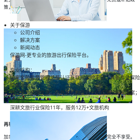
策，费用都需要自己承担。
关于保游
公司介绍
解决方案
新闻动态
保游网-更专业的旅游出行保险平台。
专业机构：
国家金融监督管理总局认证互联网保险平台，具备专业保险
赋能企业：
致力于为全国文旅、户外等机构提供一站式风险解决方案；
值得信任：
深耕文旅行业保险11年，服务
12万+
文旅机构
再看加拿大：
加拿大全民医保只覆盖本国公民和永久居民，游客完全不享受。