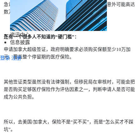
急诊简单处理一下，上千加元就没了；严重疾病或意外可能高达
数万甚至数十万加元。
资讯中心
还有一个很多人不知道的“硬门槛”：
信息披露
申请加拿大超级签证，政府明确要求必须购买保额至少10万加
登录
注册
元、覆盖整个停留期的医疗保险。
其他签证类型虽然没有法律强制，但移民局在审核时，可能会把
是否购买足够医疗保险作为评估因素之一，判断申请人是否可能
成为公共负担。
所以，去美国/加拿大，保险不是“买不买”，而是“怎么买才不踩
坑”。