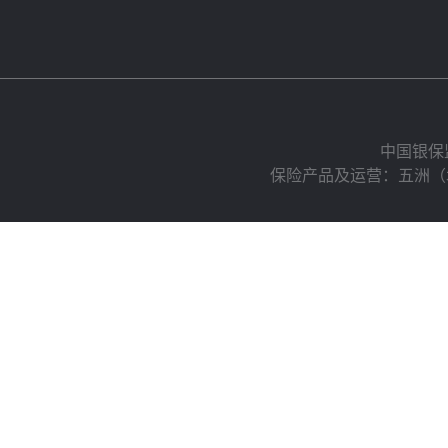
中国银保
保险产品及运营：五洲（北京