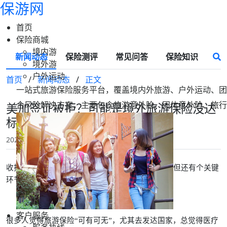
保游网
首页
保险商城
境内游
新闻动态
保险测评
常见问答
保险知识
境外游
户外运动
首页
/
新闻动态
/
正文
一站式旅游保险服务平台，覆盖境内外旅游、户外运动、团
合风险解决方案，主要包含旅游意外险、团体意外险、旅行
美加签证被拒？可能是境外旅游保险没达
标！2026北美旅游保险怎么选？
2026-01-27 17:20
保游网
收拾行李准备去北美玩一圈？机票酒店都订好了，但还有个关键
环节千万别漏——境外旅游保险。
客户服务
很多人觉得旅游保险“可有可无”，尤其去发达国家，总觉得医疗