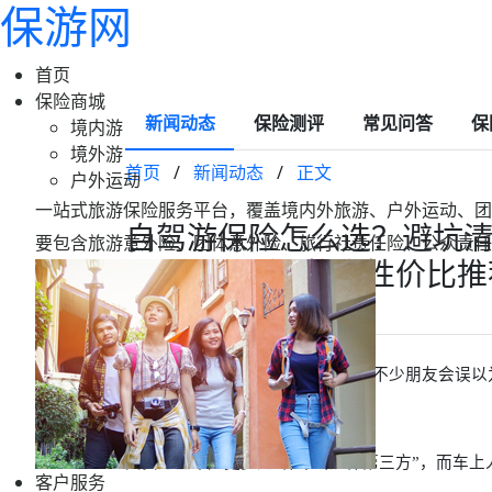
保游网
首页
保险商城
新闻动态
保险测评
常见问答
保
境内游
境外游
首页
/
新闻动态
/
正文
户外运动
一站式旅游保险服务平台，覆盖境内外旅游、户外运动、团
自驾游保险怎么选？避坑清
要包含旅游意外险、团体意外险、旅行社责任险、公众责任
元/天起，附3款高性价比
2026-01-27 17:08
保游网
自驾出门旅游，保险肯定要买。但不少朋友会误以
其实这些车险更多是“保车”和“保第三方”，而车
客户服务