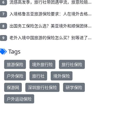
流感高发季，旅行社带团遇甲流，旅意险赔不赔？
6
入境格鲁吉亚旅游保险要求：人在境外去格鲁吉亚，保险怎么买？
7
出国务工保险怎么选？美亚境外和顺保团体险一年480元起（轻享版），保障/救援/理赔一次说清
8
老外入境中国旅游的保险怎么买？别等进了医院才发现买错了
9
Tags
旅游保险
境外旅行险
旅行社保险
户外保险
旅行社
境外保险
保游网
深圳旅行社保险
研学保险
户外运动保险