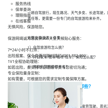
服务热线
保单查询
一趟自驾旅行，陌生路况、天气多变、长途驾驶，
理赔指南
责任等，更需要一份专门的自驾旅游险来补齐。
在线客服
无惧风险，保游陪您。
保游网竭诚为您提供365天全天候贴心服务：
这篇文章讲清 3 件事：
1）自驾旅游险怎么挑？
7*24/小时不打烊：
出险报案、保全变更可随时拨打
4001-882-892；
2）开自家车/借车/租车/包车，保险怎么配？
1V1全程协助理赔：
如若出险，会安排专业理赔专员与您密切沟通；
3）哪些自驾险值得参考？
专业保险量身定制：
如有需要，可根据您的需求定制专属保障方案。
01 自驾路上，常见风险有哪些？
交通意外风险
与大型车辆碰撞、山路弯道失控、疲劳驾驶、恶劣