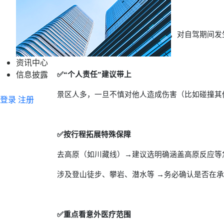
✅优先选含“自驾额外赔付”的
这类产品通常会在普通意外保障上，对自驾期间发
资讯中心
信息披露
✅“个人责任”建议带上
景区人多，一旦不慎对他人造成伤害（比如碰撞其
登录
注册
✅按行程拓展特殊保障
去高原（如川藏线）→建议选明确涵盖高原反应等
涉及登山徒步、攀岩、潜水等 →务必确认是否在
✅重点看意外医疗范围