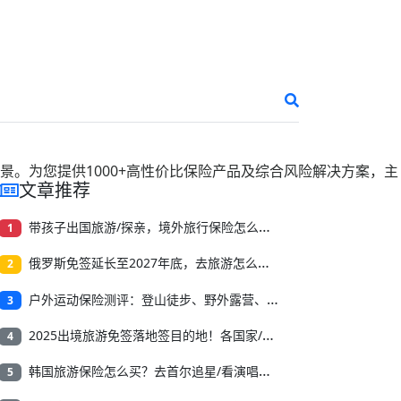
景。为您提供
1000+
高性价比保险产品及综合风险解决方案，主
文章推荐
带孩子出国旅游/探亲，境外旅行保险怎么买？收藏这篇就够了
1
俄罗斯免签延长至2027年底，去旅游怎么买境外旅行保险？
2
户外运动保险测评：登山徒步、野外露营、溯溪漂流怎么选？
3
2025出境旅游免签落地签目的地！各国家/地区中国护照入境签证要求最新合集！
4
韩国旅游保险怎么买？去首尔追星/看演唱会，我更推荐这2款
5