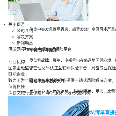
突发疾病与特殊环境反应
关于保游
旅途中突发急性肠胃炎、感冒发烧；高原可能严重
公司介绍
解决方案
新闻动态
保游网-更专业的旅游出行保险平台。
车辆故障与抛锚
发动机故障、爆胎、电瓶亏电在偏远地区更麻烦，
专业机构：
国家金融监督管理总局认证互联网保险平台，具备专业保险
赋能企业：
致力于为全国文旅、户外等机构提供一站式风险解决方案；
路线不熟与恶劣天气
值得信任：
导航失灵误入危险路段，或遇到暴雨、暴雪、冰雹
深耕文旅行业保险11年，服务
12万+
文旅机构
02 自驾旅游险怎么挑？（避坑清单直接