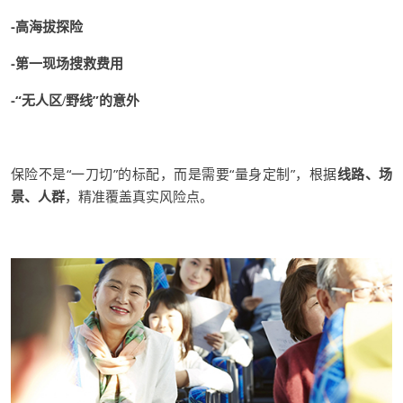
-高海拔探险
-第一现场搜救费用
-“无人区
野线”的意外
/
保险不是
“一刀切”的标配，而是
需要
“量身定制”，
根据
线路、场
景、人群
，精准
覆盖真实风险点
。