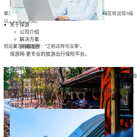
事发前一天，官方就发布了大风黄色预警：沿岸海区将出现
级
9
以上的东北大风。
关于保游
公司介绍
解决方案
但运营方可能觉得：
“之前这样也没事”。
新闻动态
保游网-更专业的旅游出行保险平台。
专业机构：
国家金融监督管理总局认证互联网保险平台，具备专业保险
赋能企业：
致力于为全国文旅、户外等机构提供一站式风险解决方案；
值得信任：
深耕文旅行业保险11年，服务
12万+
文旅机构