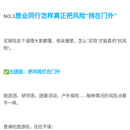
旅业同行
怎样真正把风险“挡在门外”
NO.3
买保险这个道理大家都懂，但关键是
，
怎么
“
买险
”
才能真的
“抗风
险”
。
✅
出团前：把风险拦在门外
旅游团、研学团、团建活动、户外探险
每种情况的风险点都
......
不一样。
普通
的旅游险，往往不保：