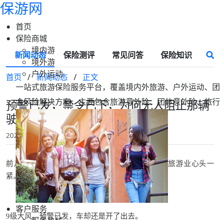
保游网
首页
保险商城
境内游
新闻动态
保险测评
常见问答
保险知识
境外游
户外运动
首页
/
新闻动态
/
正文
一站式旅游保险服务平台，覆盖境内外旅游、户外运动、团
合风险解决方案，主要包含旅游意外险、团体意外险、旅行
预警已发，禁令已下，为何无人阻止那辆
驶向海岸的观光车？
2025-11-13 19:25
保游网
前几天，江苏启东观光车坠海的消息，看得整个旅游业心头一
紧。
客户服务
级大风，预警已发，车却还是开了出去。
9