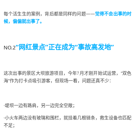
每个活生生的案例，背后都是同样的问题
——
觉得不会出事的时
候，偏偏就出事了。
“网红景点”
正在成为“事故高发地”
NO.2
这次出事的景区大坝旅游项目
，今年
月才刚开始试运营，
“
双色
7
海
”
作为打卡点吸引游客，但现场一看，问题还真不少
：
·堤坝一边有路肩，另一边完全空敞；
·小火车两边没有玻璃和围栏，就挂着几根链条，救生设备也匹配
不足；