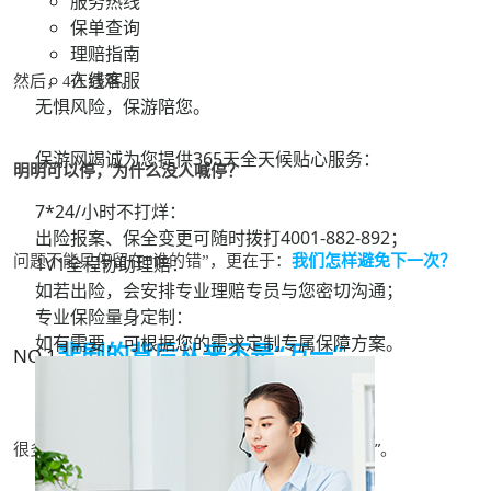
服务热线
保单查询
理赔指南
在线客服
然后，
人遇难。
4
无惧风险，保游陪您。
保游网竭诚为您提供365天全天候贴心服务：
明明可以停，为什么没人喊停？
7*24/小时不打烊：
出险报案、保全变更可随时拨打
4001-882-892；
问题不
能只停留在
谁的错
，更在于：
我们怎样避免下一次？
1V1全程协助理赔：
“
”
如若出险，会安排专业理赔专员与您密切沟通；
专业保险量身定制：
如有需要，可根据您的需求定制专属保障方案。
悲剧的背后
从来不是“万一”
NO.1
很多事故，其实并不是
“突然发生”，而是“早有信号”。