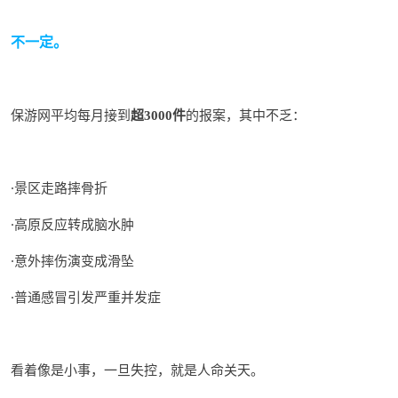
不一定。
保游网平均每月接到
超
件
的报案，其中不乏：
3000
·景区走路摔骨折
·高原反应转成脑水肿
·意外摔伤演变成滑坠
·普通感冒引发严重并发症
看着像是
小事，一旦失控，就是人命关天。