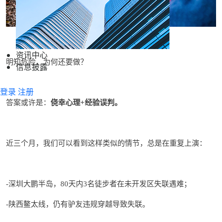
资讯中心
明知危险，为何还要做？
信息披露
登录
注册
答案或许是：
侥幸心理
经验误判。
+
近三个月，我们可以看到这样
类似的情节
，
总是
在重复上演：
深圳大鹏半岛，
天内
名徒步者
在未开发区
失联遇难；
-
80
3
陕西
鳌太线
，
仍有驴友违规穿越导致失联。
-