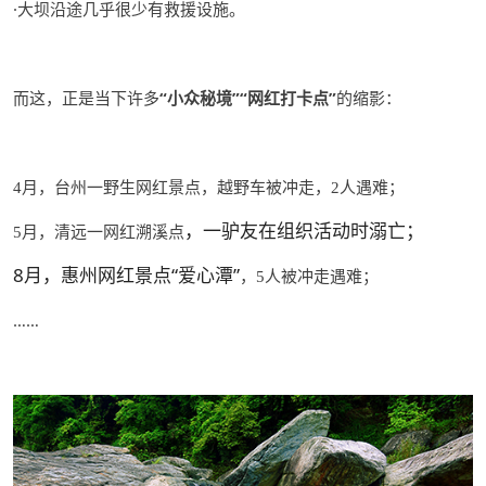
·大坝沿途几乎很少有救援设施。
而这，正是当下许多
“小众秘境”“网红打卡点”
的缩影：
月，台州一野生网红景点，越野车被冲走，
人遇难；
4
2
，一驴友在组织活动时溺亡；
月，清远一网红溯溪点
5
8月，惠州网红景点“爱心潭”
，
人被冲走遇难；
5
……