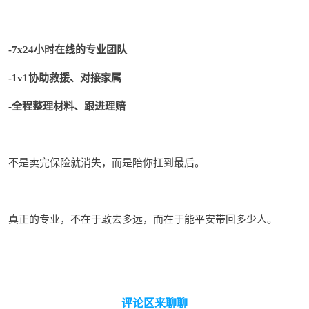
小时
在线的专业团队
-7x24
协助救援、
对接
家属
-1v1
全程
整理材料、
跟进理赔
-
不是卖完保险就消失，而是陪你扛到最后。
真正的专业，不在于敢去多远，而在于能平安带回多少人。
评论区来聊聊