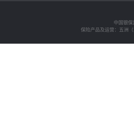
中国银保
保险产品及运营：五洲（北京