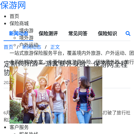
保游网
首页
保险商城
境内游
新闻动态
保险测评
常见问答
保险知识
境外游
户外运动
首页
/
新闻动态
/
正文
一站式旅游保险服务平台，覆盖境内外旅游、户外运动、团
合风险解决方案，主要包含旅游意外险、团体意外险、旅行
定制包团游一游客意外身故，保游网全程
协助旅意险76.9万已赔付
2025-09-12 15:25
保游网
6
月
，某热门自驾线路
一场
山体
落石
打乱
车流
，
也
打破了
旅行社
和
游客
家庭
的
平静
。
客户服务