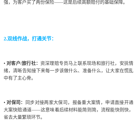
强，为
客户买了
两份
保险
——这是后续高额赔付的
基础保障
。
2.
双线作战，打通关节：
•
对客户/旅行社：
资深理赔专员马上联系现场和旅行社，安抚情
绪，清晰告知接下来每一步该做什么、准备什么，让大家在慌乱
中有了主心骨。
•
对保司：
同步对接两家大保司
，报备重大案情，
申请
直接
开通
大案快赔通道
——这意味着后续材料能简则简，流程能快则快，
省去大量
繁琐环节
。