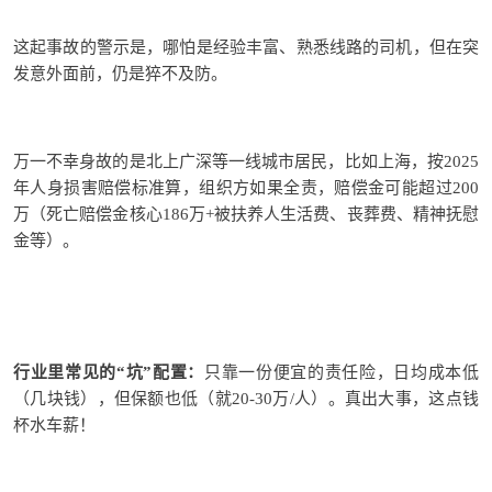
这起事故的警示是，哪怕是
经验丰富、熟悉线路的
司机，但在突
发意外面前，仍是猝不及防。
万一不幸身故的是北上广深等一线城市居民，比如上海，按
2
0
2
5
年
人身损害
赔偿
标准算，
组织方如果全责，赔偿金可能
超过
200
万
（死亡赔偿金核心1
8
6
万+
被扶养人生活费
、
丧葬费、精神抚慰
金等）。
行业里常见的“坑”配置：
只靠一份便宜的
责任险，
日
均成本低
（几块钱），但保额也低（就20-30万/人）。真出大事，这点钱
杯水车薪！