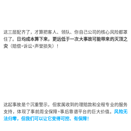
这三层配齐了，才算把客人、
领队
、你自己公司的核心风险都罩
住了。
日均成本算下来，更远低于一次大事故可能带来的灭顶之
灾
（赔偿+诉讼+声誉损失）！
这起事故是个沉重
警示
，但
家属
收
到的理赔款和全程专业的服务
支持，体现了
事前周全保障+事后靠谱平台
的巨大价值。
风险无
法归零，但我们可以让它变得可控、
有保障！