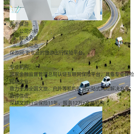
关于保游
公司介绍
解决方案
新闻动态
保游网-更专业的旅游出行保险平台。
专业机构：
国家金融监督管理总局认证互联网保险平台，具备专业保险
赋能企业：
致力于为全国文旅、户外等机构提供一站式风险解决方案；
值得信任：
深耕文旅行业保险11年，服务
12万+
文旅机构