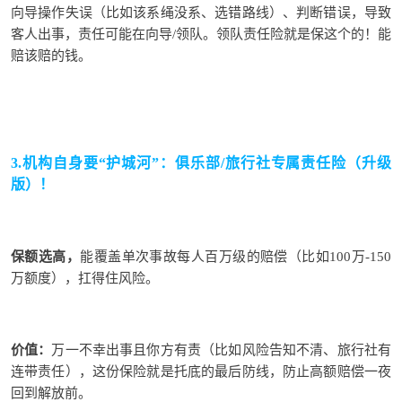
向导操作失误（比如该系绳没系、选错路线）、判断错误，导致
客人出事，责任可能在向导/领队。
领队责任险就是保这个的！
能
赔该赔的钱。
3.
机构自身要“护城河”：俱乐部/旅行社专属责任险（升级
版）！
保额选高，
能覆盖单次事故
每人
百万级的赔偿（比如100万-
1
5
0
万额度），扛得住风险。
价值：
万一不幸出事且你方有责（比如风险告知不清、旅行社有
连带责任），这份保险就是
托底的最后防线，防止
高额
赔偿
一夜
回到解放前
。