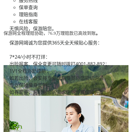
服务热线
保单查询
理赔指南
在线客服
无惧风险，保游陪您。
保游网全程
理赔
协助，
76.9万理赔款已高效到账
。
保游网竭诚为您提供365天全天候贴心服务：
7*24/小时不打烊：
出险报案、保全变更可随时拨打
4001-882-892；
1V1全程协助理赔：
如若出险，会安排专业理赔专员与您密切沟通；
专业保险量身定制：
如有需要，可根据您的需求定制专属保障方案。