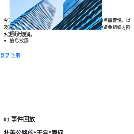
今天，我们
复盘
这
起
真实理赔案件
，
看看哪些风险点
需
警惕，以
及
这笔关键赔款
如何
稳稳
托住濒临崩溃的家庭，也避免组织方陷
资讯中心
入更大的漩涡。
信息披露
登录
注册
01
事件回放
壮美公路的“无常”瞬间