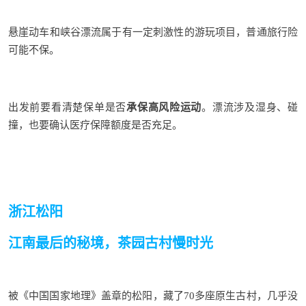
悬崖动车和峡
谷漂流属于有一定刺激性的游玩项目，普通旅行险
可能不保。
出发前要看清楚保单是否
承保高风险运动
。漂流涉及湿身、碰
撞，也要确认医疗保障额度是否充足。
浙江松阳
江南最后的秘境，茶园古村慢时光
被《中国国家地理》盖章的松阳，藏了
70多座原生古村，几乎没