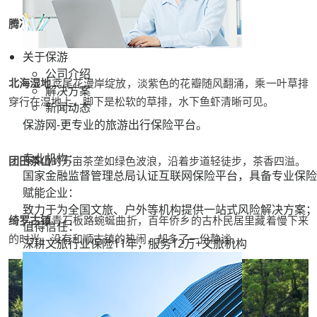
腾冲的春天，一半是诗意，一半是烟火
。
关于保游
公司介绍
北海湿地
鸢尾花漫岸绽放，淡紫色的花瓣随风翻涌，乘一叶草排
解决方案
穿行在湿地上，脚下是松软的草排，水下鱼虾清晰可见
。
新闻动态
保游网-更专业的旅游出行保险平台。
专业机构：
团田茶山
的万亩茶垄如绿色波浪，沿着步道轻徒步，茶香四溢
。
国家金融监督管理总局认证互联网保险平台，具备专业保险
赋能企业：
致力于为全国文旅、户外等机构提供一站式风险解决方案；
绮罗古镇
青石板路蜿蜒曲折，百年侨乡的古朴民居里藏着慢下来
值得信任：
的时光，没有和顺古镇的热闹，却多了一份静谧。
深耕文旅行业保险11年，服务
12万+
文旅机构