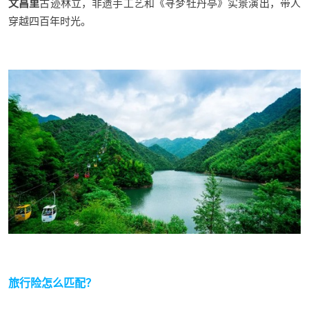
文昌里
古迹林立，非遗手工艺和《寻梦牡丹亭》实景演出，带人
穿越四百年时光
。
旅行险怎么匹配？