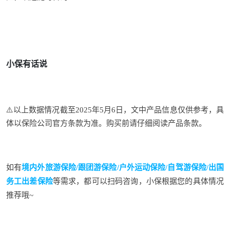
小保有话说
⚠️
以上数据情况截至2025年5月6日，
文中产品信息仅供参考，具
体以保险公司官方条款为准。购买前请仔
细
阅
读产品条款。
如有
境内外旅
游保
险
/
跟
团
游
保
险
/
户
外
运
动
保
险
/
自
驾
游
保
险/出国
务工出差保险
等需求，都可以扫码咨询，小保根据您的具体情况
推荐哦~