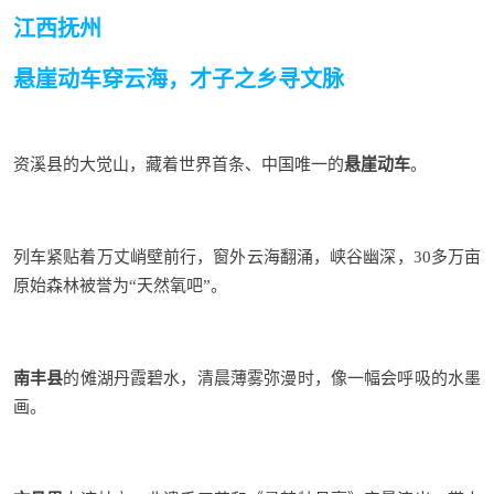
江
西
抚州
悬崖动车穿云海，才子之乡寻文脉
资溪县的大觉山，藏着世界首条、中国唯一的
悬崖动车
。
列车紧贴着万丈峭壁前行，窗外云海翻涌，峡谷幽深，
30多万亩
原始森林被誉为“天然氧吧”
。
南丰县
的傩湖丹霞碧水，清晨薄雾弥漫时，像一幅会呼吸的水墨
画
。