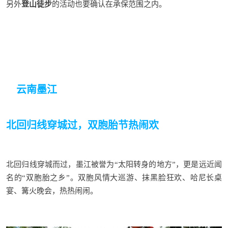
另外
登山徒步
的活动也要确认在承保范围之内。
云南墨
江
北回归线穿城过，双胞胎节热闹欢
北回归线穿城而过，墨江被誉为
“太阳转身的地方”，更是远近闻
名的“双胞胎之乡”
。双胞风情大巡游、抹黑脸狂欢、哈尼长桌
宴、篝火晚会，热热闹闹
。