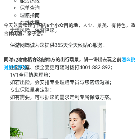
服务热线
保单查询
理赔指南
在线客服
今天这篇整理了
国内
6个小众目的地
，人少、景美、有特色，适
无惧风险，保游陪您。
合
休闲游、亲子游
。
保游网竭诚为您提供365天全天候贴心服务：
7*24/小时不打烊：
同时，也会结合这些地方的出行场景，讲一讲出去玩之前
怎么挑
出险报案、保全变更可随时拨打
4001-882-892；
对旅行保险
。
1V1全程协助理赔：
如若出险，会安排专业理赔专员与您密切沟通；
专业保险量身定制：
如有需要，可根据您的需求定制专属保障方案。
云南腾冲
北海湿地鸢尾
开，
绮罗古镇藏烟气