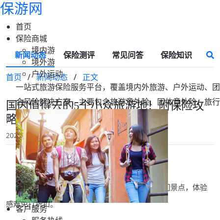
保游网
首页
保险商城
境内游
新闻动态
保险测评
常见问答
保险知识
境外游
户外运动
首页
/
新闻动态
/
正文
一站式旅游保险服务平台，覆盖境内外旅游、户外运动、团
合风险解决方案，主要包含旅游意外险、团体意外险、旅行
国内值得去的5个小众旅游地！附保险攻
略
2026-05-08 17:34
保游网
国内值得去的地方很多，但那些游客扎堆的热门景点，体验
感难免打折扣。
客户服务