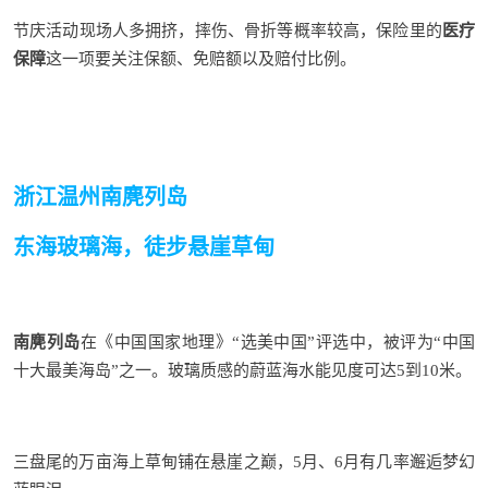
节庆活动现场人多拥挤，摔伤、骨折等概率较高，保险里的
医疗
保障
这一项要关注保额、免赔额以及赔付比例。
浙江温州南麂列岛
东海玻璃海，徒步悬崖草甸
南麂列岛
在《中国国家地理》
“选美中国”评选中，被评为“中国
十大最美海岛”之一。玻璃质感的蔚蓝海水能见度可达5到10米。
三盘尾的万亩海上草甸铺在悬崖之巅，5月、6月有几率邂逅梦幻