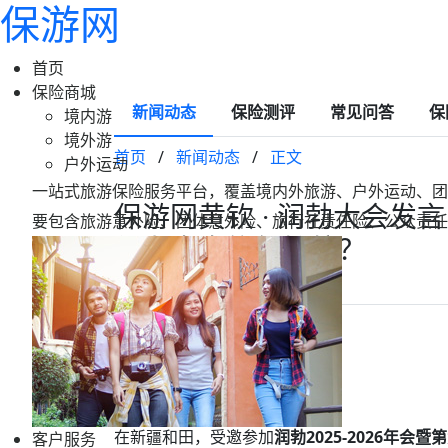
保游网
首页
保险商城
新闻动态
保险测评
常见问答
保
境内游
境外游
首页
/
新闻动态
/
正文
户外运动
一站式旅游保险服务平台，覆盖境内外旅游、户外运动、团
保游网黄钦 · 润勃大会
要包含旅游意外险、团体意外险、旅行社责任险、公众责任
何为生态旅行护航？
2026-03-30 21:42
保游网
我是黄钦，保游网创始人。
在新疆和田，受邀参加
润勃2025-2026年
客户服务