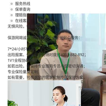
服务热线
保单查询
理赔指南
在线客服
无惧风险，保游陪您。
保游网竭诚为您提供365天全天候贴心服务：
7*24/小时不打烊：
出险报案、保全变更可随时拨打
4001-882-892；
1V1全程协助理赔：
如若出险，会安排专业理赔专员与您密切沟通；
专业保险量身定制：
如有需要，可根据您的需求定制专属保障方案。