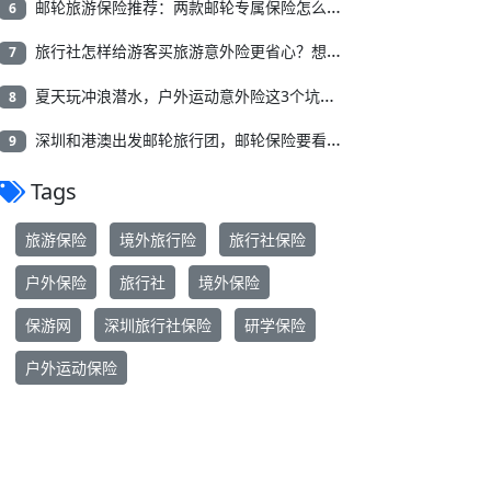
邮轮旅游保险推荐：两款邮轮专属保险怎么选更合适
6
旅行社怎样给游客买旅游意外险更省心？想要保障全、批量投保看这篇
7
夏天玩冲浪潜水，户外运动意外险这3个坑千万别踩！
8
深圳和港澳出发邮轮旅行团，邮轮保险要看哪些责任？
9
Tags
旅游保险
境外旅行险
旅行社保险
户外保险
旅行社
境外保险
保游网
深圳旅行社保险
研学保险
户外运动保险