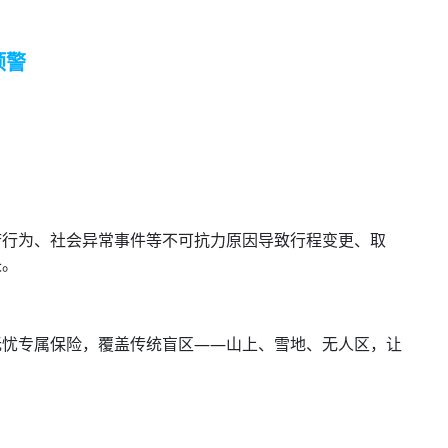
预警
府行为、社会异常事件等不可抗力原因导致行程变更、取
失。
无忧
专属保险，覆盖传统盲区——山上、雪地、无人区，让