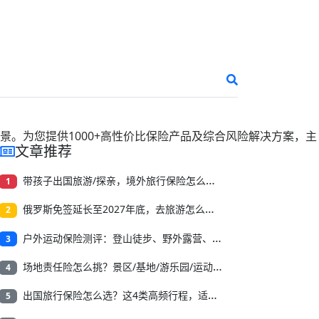
景。为您提供
1000+
高性价比保险产品及综合风险解决方案，主
文章推荐
带孩子出国旅游/探亲，境外旅行保险怎么买？收藏这篇就够了
1
俄罗斯免签延长至2027年底，去旅游怎么买境外旅行保险？
2
户外运动保险测评：登山徒步、野外露营、溯溪漂流怎么选？
3
场地责任险怎么挑？景区/基地/游乐园/运动场等，看这篇避坑指南！
4
出国旅行保险怎么选？这4类高频行程，适合的保障重点不一样
5