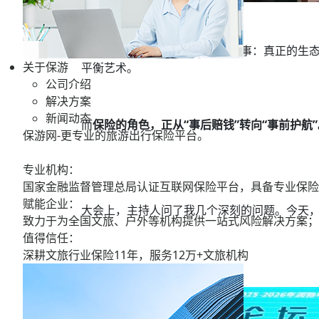
站在丝路古道上，我想明白一件事：真正的生
关于保游
平衡艺术。
公司介绍
解决方案
新闻动态
而
保险的角色，正从“事后赔钱”转向“事前护航”
保游网-更专业的旅游出行保险平台。
专业机构：
国家金融监督管理总局认证互联网保险平台，具备专业保险
赋能企业：
大会上，主持人问了我几个深刻的问题。今天
致力于为全国文旅、户外等机构提供一站式风险解决方案；
值得信任：
深耕文旅行业保险11年，服务
12万+
文旅机构