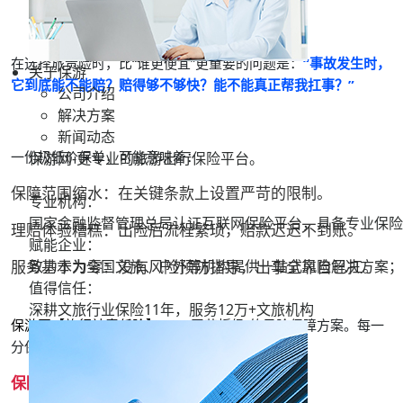
在选择旅责险时，比“谁更便宜”更重要的问题是：
“事故发生时，
关于保游
它到底能不能赔？赔得够不够快？能不能真正帮我扛事？”
公司介绍
解决方案
新闻动态
一份极低价保单，可能意味着：
保游网-更专业的旅游出行保险平台。
保障范围缩水：
在关键条款上设置严苛的限制。
专业机构：
国家金融监督管理总局认证互联网保险平台，具备专业保险
理赔体验糟糕：
出险后流程繁琐，赔款迟迟不到账。
赋能企业：
致力于为全国文旅、户外等机构提供一站式风险解决方案；
服务基本为零：
没有风险预防指导，出事全靠自己扛。
值得信任：
深耕文旅行业保险11年，服务
12万+
文旅机构
保游网【旅行社责任险】
——“天花板级”的风险保障方案。每一
分保费都用在了全方位风险转移的效果上：
保障更“厚”