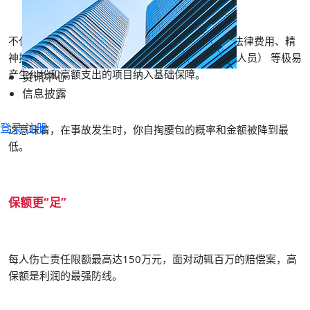
不仅覆盖标准的“人身伤亡、财产损失”，我们还将法律费用、精
神损害赔偿、
随团工作人员（含兼职、司机、医护人员）
等极易
产生纠纷和高额支出的项目纳入基础保障。
资讯中心
信息披露
登录
注册
这意味着，在事故发生时，你自掏腰包的概率和金额被降到最
低。
保额更“足”
每人伤亡责任限额最高达150万元，面对动辄百万的赔偿案，高
保额是利润的最强防线。