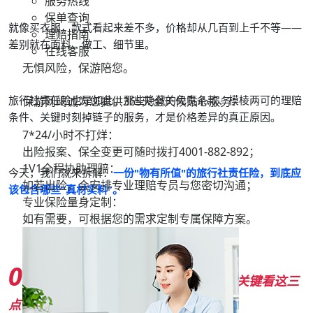
服务热线
保单查询
就像买衣服，款式看起来差不多，价格却从几百到上千不等——
理赔指南
差别就在面料、做工、细节里。
在线客服
无惧风险，保游陪您。
旅行社责任险也是如此。那些隐藏的免责条款、模棱两可的理赔
保游网竭诚为您提供365天全天候贴心服务：
条件、关键时刻掉链子的服务，才是价格差异的真正原因。
7*24/小时不打烊：
出险报案、保全变更可随时拨打
4001-882-892；
1V1全程协助理赔：
今天，我们就来拆解：
一份"物有所值"的旅行社责任险，到底应
如若出险，会安排专业理赔专员与您密切沟通；
该包含哪些“真材实料
”
。
专业保险量身定制：
如有需要，可根据您的需求定制专属保障方案。
01
别被“低价”迷惑，
投保旅行社责任险关键看这三
点