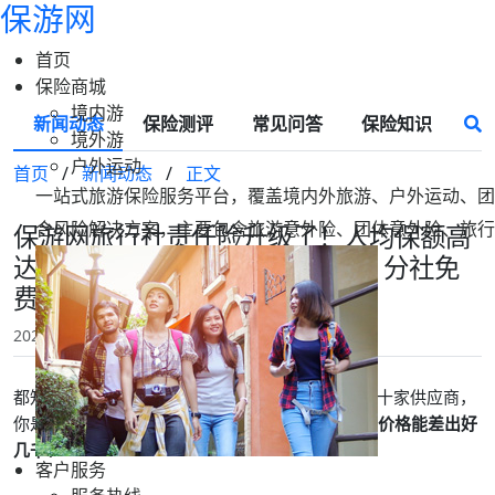
保游网
首页
保险商城
境内游
新闻动态
保险测评
常见问答
保险知识
境外游
户外运动
首页
/
新闻动态
/
正文
一站式旅游保险服务平台，覆盖境内外旅游、户外运动、团
合风险解决方案，主要包含旅游意外险、团体意外险、旅行
保游网旅行社责任险升级了！人均保额高
达150万，兼职随团人员都能保、分社免
费扩展
2025-11-19 17:32
保游网
都知道
旅行社责任险是"强制险种"
，但面对眼前几十家供应商，
你是否也觉得烦躁——
差不多的保障项目，为什么价格能差出好
几千？
客户服务