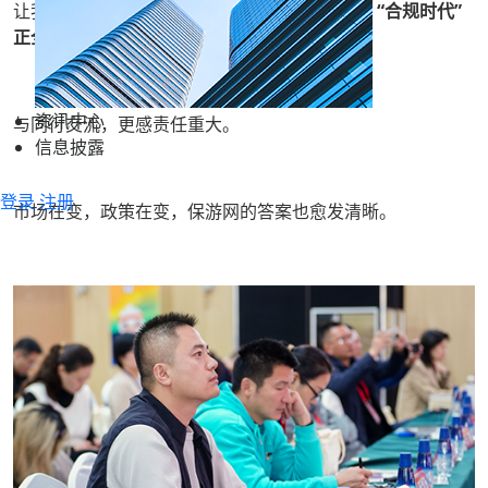
让我深刻意识到：
研学的“草莽时代”已经结束，“合规时代”
正全面到来。
资讯中心
与同行交流，更感责任重大。
信息披露
登录
注册
市场在变，政策在变，保游网的答案也愈发清晰。