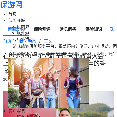
保游网
首页
保险商城
境内游
新闻动态
保险测评
常见问答
保险知识
境外游
户外运动
首页
/
新闻动态
/
正文
一站式旅游保险服务平台，覆盖境内外旅游、户外运动、团
合风险解决方案，主要包含旅游意外险、团体意外险、旅行
在CCEA2025第九届全国营地教育大会
上，我找到了研学行业下一个10年的答
案！
2025-11-17 17:43
保游网
客户服务