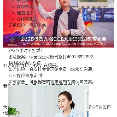
服务热线
保单查询
理赔指南
在线客服
无惧风险，保游陪您。
保游网竭诚为您提供365天全天候贴心服务：
7*24/小时不打烊：
出险报案、保全变更可随时拨打
4001-882-892；
1V1全程协助理赔：
11月8日-11日，4天，在绍兴。
如若出险，会安排专业理赔专员与您密切沟通；
专业保险量身定制：
如有需要，可根据您的需求定制专属保障方案。
我受邀参加
第九届CCEA全国营地教育大会
。
大会主题聚焦“新质生产力下的泛营地教育”，探讨行业如何
“破局与共生”。