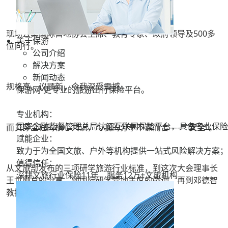
现场云集国际营地协会主席、教育专家、政府领导及500多
关于保游
位同行。
公司介绍
解决方案
新闻动态
规格高、议题新，令我深受震撼。
保游网-更专业的旅游出行保险平台。
专业机构：
国家金融监督管理总局认证互联网保险平台，具备专业保险
而贯穿全程的核心共识，与我的分享不谋而合——
“安全”
。
赋能企业：
致力于为全国文旅、户外等机构提供一站式风险解决方案；
值得信任：
从文旅部发布的三项研学旅游行业标准，到这次大会理事长
深耕文旅行业保险11年，服务
12万+
文旅机构
王世刚总的分享，到国际研学营地主席的强调，再到邓德智
教授团队编写的《全国研学服务标准》......