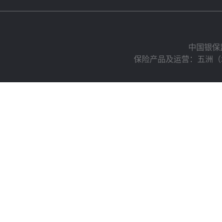
中国银保
保险产品及运营：五洲（北京