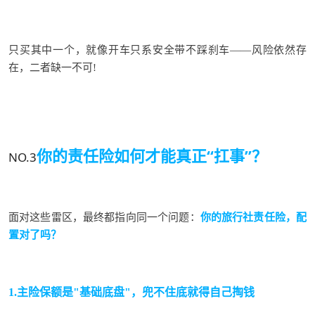
只买其中一个，就像开车只系安全带不踩刹车——风险依然存
在，二者缺一不可!
你的责任险
如何才能真正“扛事”？
NO.3
面对这些雷区，最终都指向同一个问题：
你的旅行社责任险，配
置对了吗？
1.主险保额是"基础
底
盘"，兜不住底就得自己掏钱