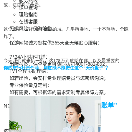
服务热线
故，法院判了全责。
保单查询
理赔指南
在线客服
无惧风险，保游陪您。
这个案子，把行业里能踩的坑，几乎
精准地、一个不落地，全踩
炸了
。
保游网竭诚为您提供365天全天候贴心服务：
7*24/小时不打烊：
今天我们就来扒一扒，这178万到底赔在哪，以及最重要的——
出险报案、保全变更可随时拨打
4001-882-892；
你的旅行社责任险，到底能不能接住这个"天价盘子"？
1V1全程协助理赔：
如若出险，会安排专业理赔专员与您密切沟通；
专业保险量身定制：
如有需要，可根据您的需求定制专属保障方案。
178万赔在哪？
看清这张"天价账单"
NO.1
这笔钱的构成，是一份生动的"风险地图"：