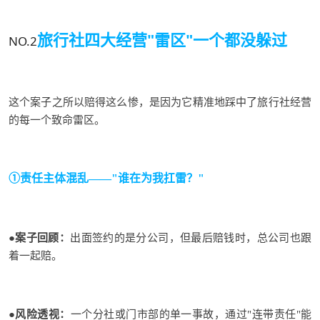
旅行社四大经营"雷区"
一个都没躲过
NO.2
这个案子之所以赔得这么惨，是因为它精准地踩中了旅行社经营
的每一个致命雷区。
①责任主体
混乱
——"谁在为我扛雷？"
●
案子回顾
：
出面签约的是分公司，但最后赔钱时，总公司也跟
着一起赔。
●
风险透视
：
一个分社或门市部的单一事故，通过"连带责任"能