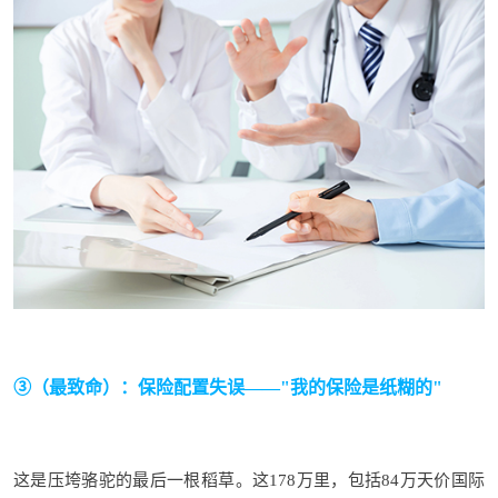
③（最致命）：保险配置失误——"
我的
保险
是纸糊的"
这是压垮骆驼的最后一根稻草。这178万里，包括84万天价国际