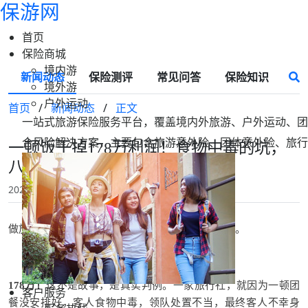
保游网
首页
保险商城
境内游
新闻动态
保险测评
常见问答
保险知识
境外游
户外运动
首页
/
新闻动态
/
正文
一站式旅游保险服务平台，覆盖境内外旅游、户外运动、团
合风险解决方案，主要包含旅游意外险、团体意外险、旅行
一顿饭干掉178万利润！食物中毒的坑，
八成旅行社都踩过！
2025-11-13 19:56
保游网
做旅游团不易，但毁掉一个
旅行
社，一顿饭就够了。
178万
！
这不是故事，是真实判例。
一家旅行社，就因为一顿团
客户服务
餐没安排好，客人食物中毒，领队处置不当，最终客人不幸身