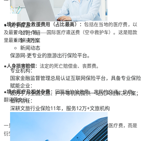
关于保游
●
境外医疗及救援费用（占比最高）
：
包括在当地的医疗费，以
公司介绍
及最要命的一笔——
国际医疗遣送费（空中救护车）
。这是赔款
解决方案
里最重的一部分。
新闻动态
保游网-更专业的旅游出行保险平台。
●
人身损害赔偿
：
法定的死亡赔偿金、丧葬费。
专业机构：
国家金融监督管理总局认证互联网保险平台，具备专业保险
赋能企业：
●
境内医疗及相关杂费
：
回国后的抢救费、家属的交通、住宿、
致力于为全国文旅、户外等机构提供一站式风险解决方案；
值得信任：
翻译等支出。
深耕文旅行业保险11年，服务
12万+
文旅机构
一旦发生重大人身伤亡，赔偿的大头往往不是基础医疗费，而是
衍生的天价救援成本
和
法定的人身损害赔偿
。