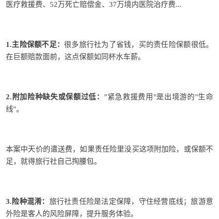
医疗救援费、52万死亡赔偿金、37万境内医院治疗费...
1.
主险保额不足
：
很多旅行社为了省钱，买的责任险保额很低。
在巨额赔款面前，这点保额如同杯水车薪。
2.
附加险种缺失或保额过低
：
"紧急救援费用"
是出境游的"生命
线"。
本案中天价的遣送费，如果责任险里没买这项附加险，或保额不
足，就得旅行社自己掏腰包。
3.
险种混淆
：
旅行社责任险是法定保障，守住经营底线；旅游意
外险是客人的风险屏障，提升服务体验。