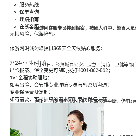
服务热线
保单查询
理赔指南
在线客服
保游网客服专员接到报案，被困人群中，超百人是
无惧风险，保游陪您。
保游网竭诚为您提供365天全天候贴心服务：
7*24/小时不打烊：
7月31日，经拜城县公安、应急、消防、卫健等部
出险报案、保全变更可随时拨打
4001-882-892；
1V1全程协助理赔：
如若出险，会安排专业理赔专员与您密切沟通；
专业保险量身定制：
如有需要，可根据您的需求定制专属保障方案。
但由于持续强降雨及山洪，道路交通中断，
仍有3