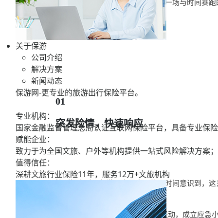
通讯中断、道路冲毁、天气恶劣，一场与时间赛跑
保游网黄钦
，赞
121
关于保游
公司介绍
解决方案
新闻动态
保游网-更专业的旅游出行保险平台。
01
专业机构：
突
发险情
，快速响应
国家金融监督管理总局认证互联网保险平台，具备专业保险
赋能企业：
致力于为全国文旅、户外等机构提供一站式风险解决方案；
值得信任：
深耕文旅行业保险11年，服务
12万+
文旅机构
接到报案
后
，保游网
客服专员第一时间意识到
，
这
预案
。
·7月31日
12:00，
迅速与
平安
财险
联动
，成立应急