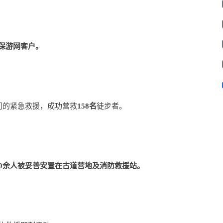
保游网客户。
门的紧急救援，成功营救
158名
徒步者。
00余人被妥善安置在古道营地及消防救援站。