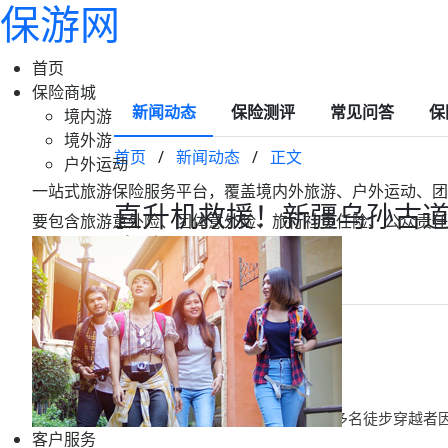
保游网
首页
保险商城
新闻动态
保险测评
常见问答
保
境内游
境外游
首页
/
新闻动态
/
正文
户外运动
一站式旅游保险服务平台，覆盖境内外旅游、户外运动、团
直升机救援！新疆乌孙古道
要包含旅游意外险、团体意外险、旅行社责任险、公众责任
客户脱困！
2025-09-12 15:45
保游网
近日，新疆乌孙古道景区内，400多名徒步穿越者
客户服务