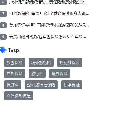
户外俱乐部组织活动，责任险和意外险怎么选？
6
自驾游保险≠车险！这3个救命保障很多人都不知道！
7
美加签证被拒？可能是境外旅游保险没达标！2026北美旅游保险怎么选？
8
云贵川藏自驾游/包车游保险怎么买？车险、旅游险、自驾旅游保险一次讲清！
9
Tags
旅游保险
境外旅行险
旅行社保险
户外保险
旅行社
境外保险
保游网
深圳旅行社保险
研学保险
户外运动保险