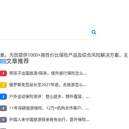
景。为您提供
1000+
高性价比保险产品及综合风险解决方案，主
文章推荐
带孩子出国旅游/探亲，境外旅行保险怎么买？收藏这篇就够了
1
俄罗斯免签延长至2027年底，去旅游怎么买境外旅行保险？
2
户外运动保险测评：登山徒步、野外露营、溯溪漂流怎么选？
3
11年深耕旅游保险、12万+机构合作客户、4.8亿元协赔：保游网11年做了什么？
4
外国人来中国旅游探亲商务出行，意外保险怎么买更省心？
5