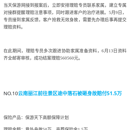
当天保游网接到报案后，立即安排理赔专员联系家属，建立专属
对接群提醒理赔注意事项，同时跟进客户的治疗进展。5月9日，
专员接到家属反馈，客户抢救无效身故，需要先办理后事再提交
理赔资料。
在此期间，理赔专员多次跟进协助家属准备资料，6月13日资料
齐全邮寄审核，成功结案理赔560560元。
NO.10
云南丽江前往景区途中
落石被砸身故赔付51.5万
保险产品：
保游天下高额保障计划
理赔金额：意外身故50万，丧葬保险金1.5万