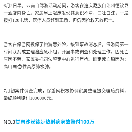
6月2日早，云南自驾游活动期间，游客在迪庆藏族自治州德钦县
一酒店内身亡。家属早上起床发现其意识不清、口吐白沫，于是
拨打120电话，医疗人员赶到现场，但仍因抢救无效死亡。
游客在保游网投保了旅游意外险，接到事故消息后，保游网第一
时间联系成立理赔应急小组，开展事故调查和处理工作。因死亡
原因不明，家属委托司法鉴定中心进行尸检。确定死亡原因为：
高山病/急性高原肺水肿。
7月初案件调查完成，保游网积极协调家属整理提交理赔资料，
最终顺利赔付1000000元。
NO.3
甘肃沙漠徒步
热射病身故赔付100万