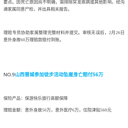
要点。因死亡原因尚不明确，需排除突发疾病或其他影响，经沟
通家属同意尸检，并出具相关报告。
理赔专员协助家属整理完整材料并提交。审核无误后，2月26日
意外身故60万理赔款赔付到账。
NO.9
山西晋城参加徒步活动
坠崖身亡赔付56万
保险产品：
保游快乐旅行高额保障
理赔金额：意外身故50万
，意外医疗6万，住院津贴560元