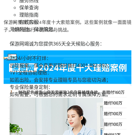
服务热线
保单查询
理赔指南
在线客服
保游网整理了2024年度十大索赔案例。这些案例就像一面面镜
无惧风险，保游陪您。
子，映照出旅行中的风险与挑战。
保游网竭诚为您提供365天全天候贴心服务：
7*24/小时不打烊：
出险报案、保全变更可随时拨打
4001-882-892；
1V1全程协助理赔：
如若出险，会安排专业理赔专员与您密切沟通；
专业保险量身定制：
如有需要，可根据您的需求定制专属保障方案。