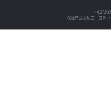
中国银保
保险产品及运营：五洲（北京