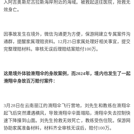
入阿吉奥斯尼古拉斯海岸附近的海域。被救起送往医院，抢救无
效身亡。
因事故发生在境外，微信沟通更为方便，保游网建立专属案件沟
通群，提醒家属理赔
资料。
12月25日家属处理好相关事宜，提交
完整理赔材料。
审核无误后理赔结案赔付100万。
这是境外体验滑翔伞的身故案例，而2024年，境内也发生了一起
滑翔伞身故百万赔付案件：
3月28日在云南丽江的滑翔伞飞行营地，刘先生和教练在滑翔伞
起飞后突然遭遇横风，导致滑翔伞伞面塌陷，滑翔伞失去控制快
速下降撞到山面。
刘先生抢救无效死亡，教练受伤住院。
保游网
协助家属准备材料，材料齐全审核无误后，赔付100万。