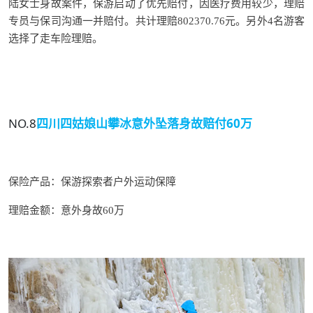
陆女士身故案件，保游启动了优先赔付，因医疗费用较少，理赔
专员与保司沟通一并赔付。共计理赔802370.76元。
另外4名游客
选择了走车险理赔。
NO.8
四川四姑娘山攀冰
意外坠落身故赔付60万
保险产品：
保游探索者户外运动保障
理赔金额：意外身故60万