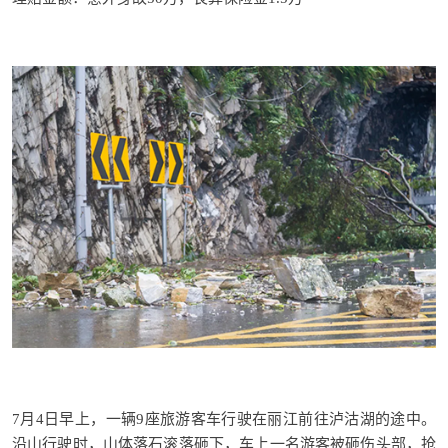
7月4日早上，一辆9座旅游客车行驶在丽江前往泸沽湖的途中。
沿山行驶时，山体落石滚落砸下，车上一名游客被砸伤头部，抢