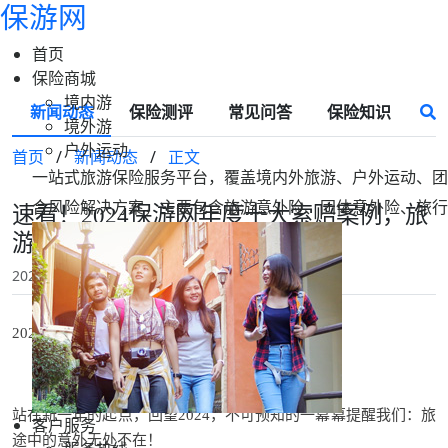
保游网
首页
保险商城
境内游
新闻动态
保险测评
常见问答
保险知识
境外游
户外运动
首页
/
新闻动态
/
正文
一站式旅游保险服务平台，覆盖境内外旅游、户外运动、团
合风险解决方案，主要包含旅游意外险、团体意外险、旅行
速看！2024保游网年度十大索赔案例，旅
游户外热搜事故赔了！
2025-01-10 18:46
保游网
2024年，是
考验
与启示并存的一年。
站在新一年的起点，回望2024，不可预知的一幕幕提醒我们：旅
客户服务
途中的意外无处不在！