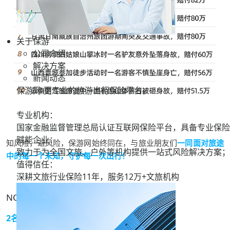
关于保游
公司介绍
解决方案
新闻动态
保游网-更专业的旅游出行保险平台。
专业机构：
国家金融监督管理总局认证互联网保险平台，具备专业保险
赋能企业：
知风险，避风险，保游网始终同在，与旅业朋友们
一同面对旅途
致力于为全国文旅、户外等机构提供一站式风险解决方案；
中的每一个未知，守护每一次出行！
值得信任：
深耕文旅行业保险11年，服务
12万+
文旅机构
NO.1
四川雪山突发雪崩
2名向导身故赔付160万