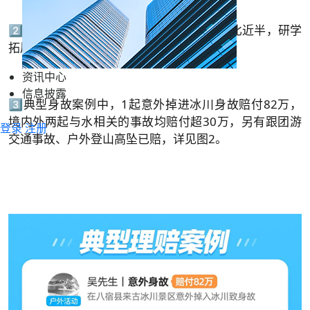
2️⃣意外/医疗出险活动类型中，跟团出游占比近半，研学
拓展、场地文娱占比上升。
资讯中心
信息披露
3️⃣典型身故案例中，1起意外掉进冰川身故赔付82万，
境内外两起与水相关的事故均赔付超30万，另有跟团游
登录
注册
交通事故、户外登山高坠已赔，详见图2。