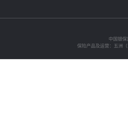
中国银保
保险产品及运营：五洲（北京