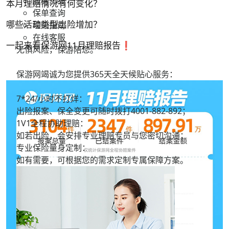
服务热线
本月理赔情况有何变化？
保单查询
哪些活动类型出险增加？
理赔指南
在线客服
一起来看保游网11月理赔报告❗
无惧风险，保游陪您。
保游网竭诚为您提供365天全天候贴心服务：
7*24/小时不打烊：
出险报案、保全变更可随时拨打
4001-882-892；
1V1全程协助理赔：
如若出险，会安排专业理赔专员与您密切沟通；
专业保险量身定制：
如有需要，可根据您的需求定制专属保障方案。