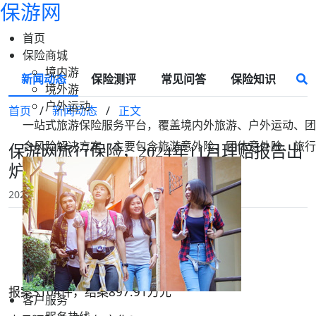
保游网
首页
保险商城
境内游
新闻动态
保险测评
常见问答
保险知识
境外游
户外运动
首页
/
新闻动态
/
正文
一站式旅游保险服务平台，覆盖境内外旅游、户外运动、团
合风险解决方案，主要包含旅游意外险、团体意外险、旅行
保游网旅行保险，2024年11月理赔报告出
炉，2300+出险事故已赔付！
2024-12-05 17:48
保游网
报案3104件，结案897.91万元
客户服务