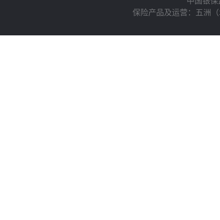
中国银保
保险产品及运营：五洲（北京