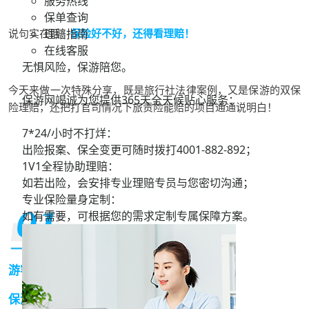
服务热线
保单查询
理赔指南
说句实在话：
保险好不好，还得看理赔！
在线客服
无惧风险，保游陪您。
今天来做一次特殊分享，既是旅行社法律案例，又是保游的双保
保游网竭诚为您提供365天全天候贴心服务：
险理赔，还把打官司情况下旅责险能赔的项目通通说明白！
7*24/小时不打烊：
出险报案、保全变更可随时拨打
4001-882-892；
1V1全程协助理赔：
如若出险，会安排专业理赔专员与您密切沟通；
专业保险量身定制：
如有需要，可根据您的需求定制专属保障方案。
游客身故旅行社有过失
保游旅意险旅责险全赔付！