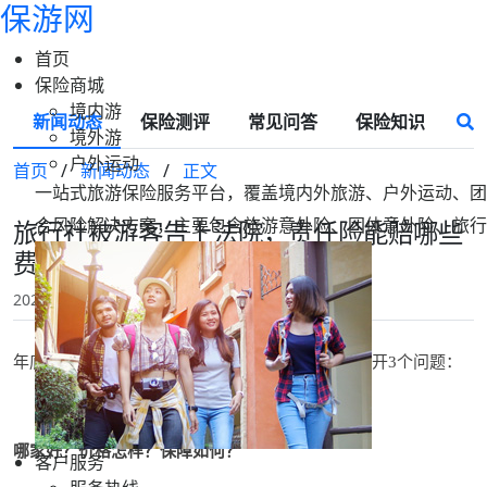
保游网
首页
保险商城
境内游
新闻动态
保险测评
常见问答
保险知识
境外游
户外运动
首页
/
新闻动态
/
正文
一站式旅游保险服务平台，覆盖境内外旅游、户外运动、团
合风险解决方案，主要包含旅游意外险、团体意外险、旅行
旅行社被游客告上法院，责任险能赔哪些
费用？附保游网双保险理赔案例！
2024-11-29 14:43
保游网
年底将至，旅行社关心旅责险续保，绕来绕去离不开3个问题：
哪家好？价格怎样？保障如何？
客户服务