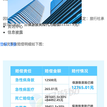
因损失高达30多万，游客家属上诉法庭，经判决认定：旅行社承
担30%责任，由
保游旅责险代为赔偿
111327.9元
！
资讯中心
信息披露
登录
注册
本次事故赔偿明细如下图：