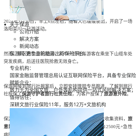
2024年3月30日，早上6点左右，随着大巴缓缓驶出，开启了一场
关于保游
洛阳栾川一日游活动。
公司介绍
解决方案
新闻动态
保游网-更专业的旅游出行保险平台。
然而，景区自由游玩期间，其中一位老年游客在乘坐下山缆车处
突发疾病，后送往医院抢救无效身亡。
专业机构：
国家金融监督管理总局认证互联网保险平台，具备专业保险
赋能企业：
保游网接到旅行社报案后，立即安排理赔专员跟进，了解到旅行
致力于为全国文旅、户外等机构提供一站式风险解决方案；
社投保了
保游守护者旅行社责任险
，为客户投保了
旅游意外险
。
值得信任：
深耕文旅行业保险11年，服务
12万+
文旅机构
保游网持续关注事故处理进展，协助家属和旅行社收集资料，
旅
12765.01元
意险于6月份理赔
，包含急性病身故12500元+急性
病医疗费用265.01元。