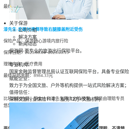
最终获赔金额：6874.85元
关于保游
公司介绍
漆先生-走路时滑倒导致右腿膝盖附近受伤
解决方案
保险产品：保游畅心游境内旅行险
新闻动态
保游网-更专业的旅游出行保险平台。
保障日期：2023.08.04~2023.08.13
专业机构：
理赔内容：医疗费用
国家金融监督管理总局认证互联网保险平台，具备专业保险
最终获赔金额：8984.33元
赋能企业：
致力于为全国文旅、户外等机构提供一站式风险解决方案；
值得信任：
深耕文旅行业保险11年，服务
12万+
文旅机构
比较特别的是，黎女士和漆先生两次出险报案，都是由理赔专员
悠悠协助处理。
两位客户的年龄都已经超过70岁，并且都是第一次理赔，不清楚