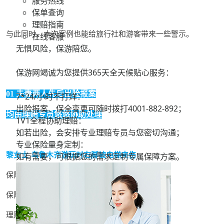
服务热线
保单查询
理赔指南
与此同时，本次案例也能给旅行社和游客带来一些警示。
在线客服
无惧风险，保游陪您。
保游网竭诚为您提供365天全天候贴心服务：
01 夫妻两人先后出险报案
7*24/小时不打烊：
出险报案、保全变更可随时拨打
4001-882-892；
均由理赔专员悠悠协助处理
1V1全程协助理赔：
如若出险，会安排专业理赔专员与您密切沟通；
专业保险量身定制：
如有需要，可根据您的需求定制专属保障方案。
黎女士-乌鲁木齐游玩时右脚被电梯夹伤
保险产品：保游畅心游境内旅行险
保障日期：2023.04.18~2023.05.07
理赔内容：医疗费用