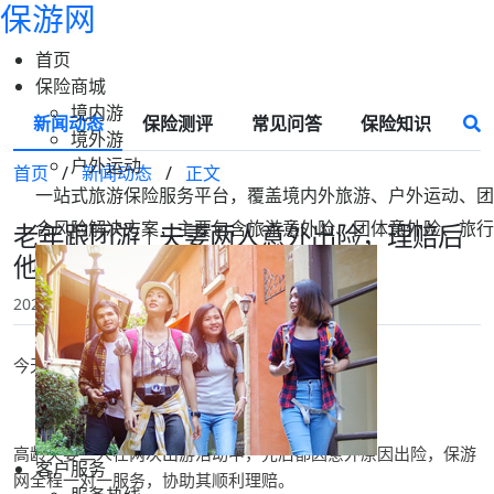
保游网
首页
保险商城
境内游
新闻动态
保险测评
常见问答
保险知识
境外游
户外运动
首页
/
新闻动态
/
正文
一站式旅游保险服务平台，覆盖境内外旅游、户外运动、团
合风险解决方案，主要包含旅游意外险、团体意外险、旅行
老年跟团游 | 夫妻两人意外出险，理赔后
他们在信里这样说！
2023-11-29 16:10
保游网
今天分享一封特别的表扬信：
高龄夫妻二人在两次出游活动中，先后都因意外原因出险，保游
客户服务
网全程一对一服务，协助其顺利理赔。