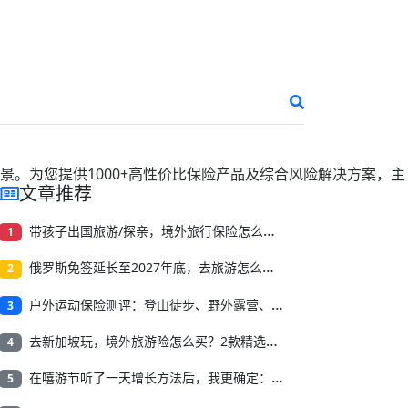
景。为您提供
1000+
高性价比保险产品及综合风险解决方案，主
文章推荐
带孩子出国旅游/探亲，境外旅行保险怎么买？收藏这篇就够了
1
俄罗斯免签延长至2027年底，去旅游怎么买境外旅行保险？
2
户外运动保险测评：登山徒步、野外露营、溯溪漂流怎么选？
3
去新加坡玩，境外旅游险怎么买？2款精选方案来了！
4
在嘻游节听了一天增长方法后，我更确定：场馆要补上安全这一课
5