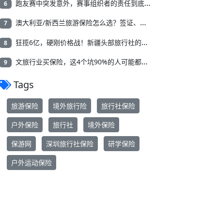
跑友赛中突发意外，赛事组织者的责任到底有多重？越野赛/马拉松/团建保险怎么买？
6
澳大利亚/新西兰旅游保险怎么选？签证、探亲、出差、打工度假全场景3款推荐
7
狂揽6亿，硬刚价格战！新疆头部旅行社的底气是什么？| 保游网黄钦对话新疆康辉惠新茹女士
8
文旅行业买保险，这4个坑90%的人可能都踩过！
9
Tags
旅游保险
境外旅行险
旅行社保险
户外保险
旅行社
境外保险
保游网
深圳旅行社保险
研学保险
户外运动保险