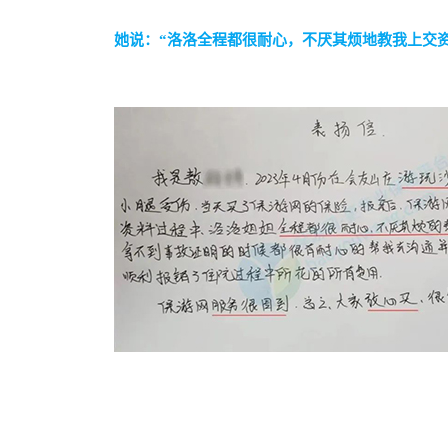
她说：“洛洛全程都很耐心，不厌其烦地教我上交资