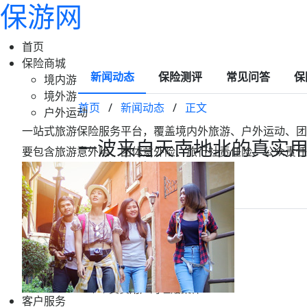
保游网
首页
保险商城
新闻动态
保险测评
常见问答
保
境内游
境外游
首页
/
新闻动态
/
正文
户外运动
一站式旅游保险服务平台，覆盖境内外旅游、户外运动、团
一波来自天南地北的真实
要包含旅游意外险、团体意外险、旅行社责任险、公众责任
理赔故事…
2023-10-19 17:16
保游网
一段段真挚朴实的文字话语
一封封真情实感的手写书信
一个个真实用户的理赔案件
客户服务