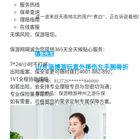
服务热线
保单查询
这一波来自天南地北的用户“表白”，正在诉说着
理赔指南
在线客服
无惧风险，保游陪您。
保游网竭诚为您提供365天全天候贴心服务：
1.张先生
7*24/小时不打烊：
山东淄博游玩意外摔伤左手腕骨折
出险报案、保全变更可随时拨打
4001-882-892；
1V1全程协助理赔：
保单号：
812726******840000
如若出险，会安排专业理赔专员与您密切沟通；
专业保险量身定制：
保险产品：保游畅游神州之游乐保
如有需要，可根据您的需求定制专属保障方案。
保障日期
：2023.06.18-2023.06.20
缴纳保费：1元
理赔内容：意外医疗